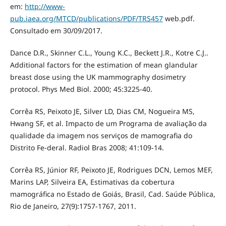
em:
http://www-
pub.iaea.org/MTCD/publications/PDF/TRS457
web.pdf.
Consultado em 30/09/2017.
Dance D.R., Skinner C.L., Young K.C., Beckett J.R., Kotre C.J..
Additional factors for the estimation of mean glandular
breast dose using the UK mammography dosimetry
protocol. Phys Med Biol. 2000; 45:3225-40.
Corrêa RS, Peixoto JE, Silver LD, Dias CM, Nogueira MS,
Hwang SF, et al. Impacto de um Programa de avaliação da
qualidade da imagem nos serviços de mamografia do
Distrito Fe-deral. Radiol Bras 2008; 41:109-14.
Corrêa RS, Júnior RF, Peixoto JE, Rodrigues DCN, Lemos MEF,
Marins LAP, Silveira EA, Estimativas da cobertura
mamográfica no Estado de Goiás, Brasil, Cad. Saúde Pública,
Rio de Janeiro, 27(9):1757-1767, 2011.