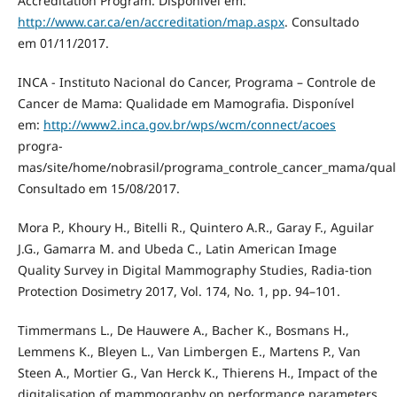
Accreditation Program. Disponível em:
http://www.car.ca/en/accreditation/map.aspx
. Consultado
em 01/11/2017.
INCA - Instituto Nacional do Cancer, Programa – Controle de
Cancer de Mama: Qualidade em Mamografia. Disponível
em:
http://www2.inca.gov.br/wps/wcm/connect/acoes
progra-
mas/site/home/nobrasil/programa_controle_cancer_mama/qua
Consultado em 15/08/2017.
Mora P., Khoury H., Bitelli R., Quintero A.R., Garay F., Aguilar
J.G., Gamarra M. and Ubeda C., Latin American Image
Quality Survey in Digital Mammography Studies, Radia-tion
Protection Dosimetry 2017, Vol. 174, No. 1, pp. 94–101.
Timmermans L., De Hauwere A., Bacher K., Bosmans H.,
Lemmens K., Bleyen L., Van Limbergen E., Martens P., Van
Steen A., Mortier G., Van Herck K., Thierens H., Impact of the
digitalisation of mammography on performance parameters