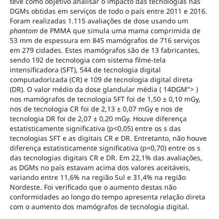
teve como objetivo analisar o impacto das tecnologias nas
DGMs obtidas em serviços de todo o país entre 2011 e 2016.
Foram realizadas 1.115 avaliações de dose usando um
phantom
de PMMA que simula uma mama comprimida de
53 mm de espessura em 845 mamógrafos de 716 serviços
em 279 cidades. Estes mamógrafos são de 13 fabricantes,
sendo 192 de tecnologia com sistema filme-tela
intensificadora (SFT), 544 de tecnologia digital
computadorizada (CR) e 109 de tecnologia digital direta
(DR). O valor médio da dose glandular média ( 14DGM"> )
nos mamógrafos de tecnologia SFT foi de 1,50 ± 0,10 mGy,
nos de tecnologia CR foi de 2,13 ± 0,07 mGy e nos de
tecnologia DR foi de 2,07 ± 0,20 mGy. Houve diferença
estatisticamente significativa (p<0,05) entre os s das
tecnologias SFT e as digitais CR e DR. Entretanto, não houve
diferença estatisticamente significativa (p=0,70) entre os s
das tecnologias digitais CR e DR. Em 22,1% das avaliações,
as DGMs no país estavam acima dos valores aceitáveis,
variando entre 11,6% na região Sul e 31,4% na região
Nordeste. Foi verificado que o aumento destas não
conformidades ao longo do tempo apresenta relação direta
com o aumento dos mamógrafos de tecnologia digital.